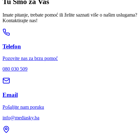
Tu Smo za Vas
Imate pitanje, trebate pomoć ili želite saznati više o našim uslugama?
Kontaktirajte nas!
Telefon
Pozovite nas za brzu pomoć
080 030 509
Email
Pošaljite nam poruku
info@mediasky.ba