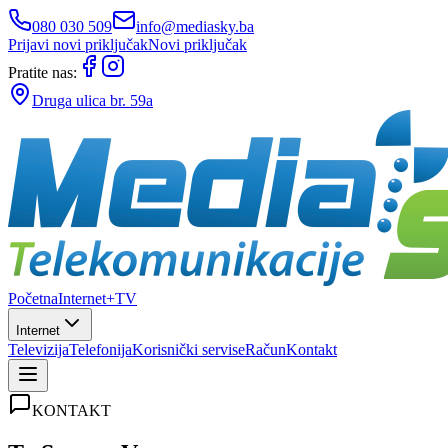
080 030 509
info@mediasky.ba
Prijavi novi priključak
Novi priključak
Pratite nas:
Druga ulica br. 59a
Početna
Internet+TV
Internet
Televizija
Telefonija
Korisnički servis
eRačun
Kontakt
KONTAKT