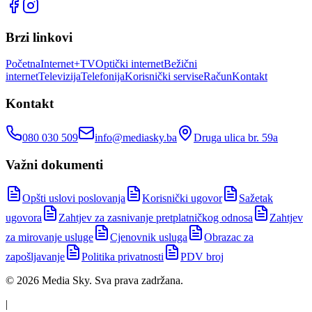
Brzi linkovi
Početna
Internet+TV
Optički internet
Bežični
internet
Televizija
Telefonija
Korisnički servis
eRačun
Kontakt
Kontakt
080 030 509
info@mediasky.ba
Druga ulica br. 59a
Važni dokumenti
Opšti uslovi poslovanja
Korisnički ugovor
Sažetak
ugovora
Zahtjev za zasnivanje pretplatničkog odnosa
Zahtjev
za mirovanje usluge
Cjenovnik usluga
Obrazac za
zapošljavanje
Politika privatnosti
PDV broj
©
2026
Media Sky
. Sva prava zadržana.
|