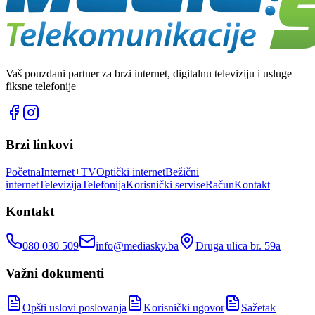
Vaš pouzdani partner za brzi internet, digitalnu televiziju i usluge
fiksne telefonije
Brzi linkovi
Početna
Internet+TV
Optički internet
Bežični
internet
Televizija
Telefonija
Korisnički servis
eRačun
Kontakt
Kontakt
080 030 509
info@mediasky.ba
Druga ulica br. 59a
Važni dokumenti
Opšti uslovi poslovanja
Korisnički ugovor
Sažetak