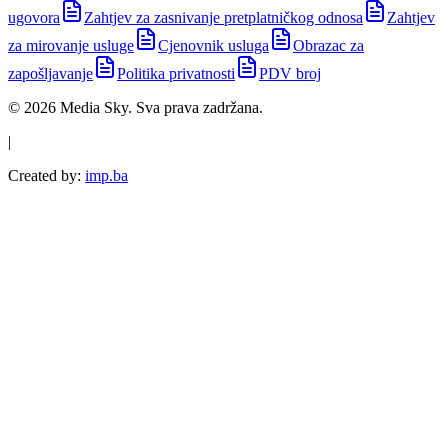
ugovora
Zahtjev za zasnivanje pretplatničkog odnosa
Zahtjev
za mirovanje usluge
Cjenovnik usluga
Obrazac za
zapošljavanje
Politika privatnosti
PDV broj
©
2026
Media Sky
. Sva prava zadržana.
|
Created by:
imp.ba