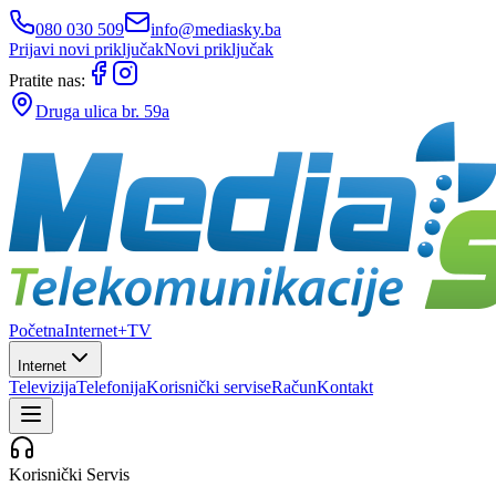
080 030 509
info@mediasky.ba
Prijavi novi priključak
Novi priključak
Pratite nas:
Druga ulica br. 59a
Početna
Internet+TV
Internet
Televizija
Telefonija
Korisnički servis
eRačun
Kontakt
Korisnički Servis