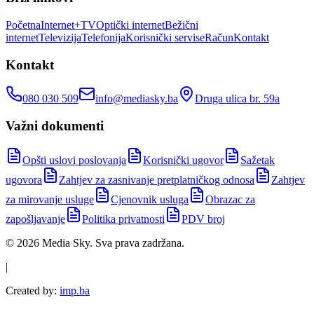
Početna
Internet+TV
Optički internet
Bežični
internet
Televizija
Telefonija
Korisnički servis
eRačun
Kontakt
Kontakt
080 030 509
info@mediasky.ba
Druga ulica br. 59a
Važni dokumenti
Opšti uslovi poslovanja
Korisnički ugovor
Sažetak
ugovora
Zahtjev za zasnivanje pretplatničkog odnosa
Zahtjev
za mirovanje usluge
Cjenovnik usluga
Obrazac za
zapošljavanje
Politika privatnosti
PDV broj
©
2026
Media Sky
. Sva prava zadržana.
|
Created by:
imp.ba