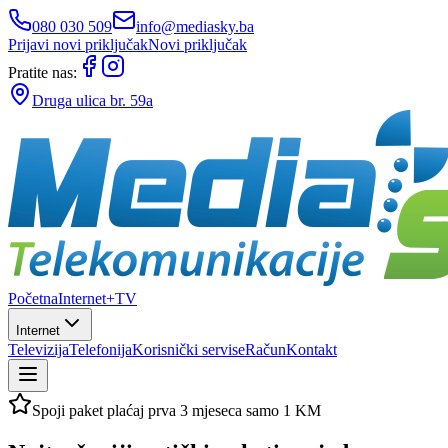
080 030 509
info@mediasky.ba
Prijavi novi priključak
Novi priključak
Pratite nas:
Druga ulica br. 59a
Početna
Internet+TV
Internet
Televizija
Telefonija
Korisnički servis
eRačun
Kontakt
Spoji paket plaćaj prva 3 mjeseca samo 1 KM